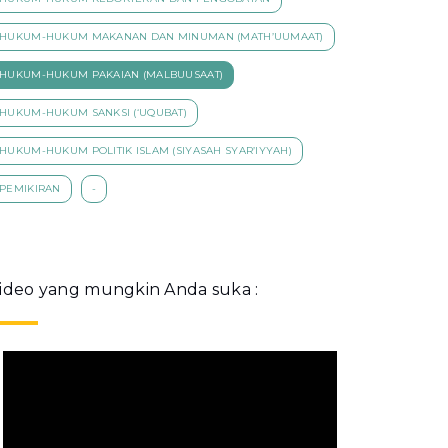
HUKUM-HUKUM MAKANAN DAN MINUMAN (MATH’UUMAAT)
HUKUM-HUKUM PAKAIAN (MALBUUSAAT)
HUKUM-HUKUM SANKSI (‘UQUBAT)
HUKUM-HUKUM POLITIK ISLAM (SIYASAH SYAR’IYYAH)
PEMIKIRAN
-
ideo yang mungkin Anda suka :