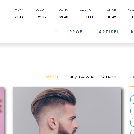
IMSAK
SUBUH
DUHA
DZUHUR
ASHAR
MAG
04:32
04:42
06:25
11:59
15:20
1
PROFIL
ARTIKEL
Semua
Tanya Jawab
Umum
J