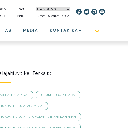
RIB
ISYA
7:58
19:05
Jumat, 07 Agustus 2026
KITAB
MEDIA
KONTAK KAMI
elajahi Artikel Terkait :
AQIDAH ISLAMIYAH
HUKUM-HUKUM IBADAH
HUKUM-HUKUM MUAMALAH
HUKUM-HUKUM PERGAULAN (IJTIMAI) DAN NIKAH
HUKUM-HUKUM KEDOKTERAN DAN PENGOBATAN