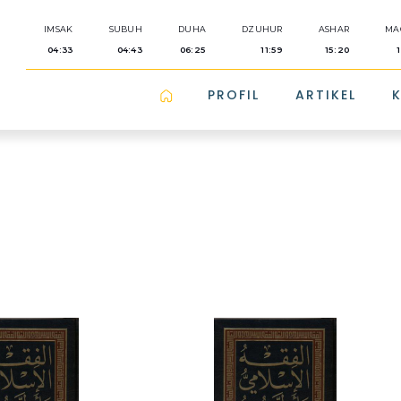
IMSAK
SUBUH
DUHA
DZUHUR
ASHAR
MA
04:33
04:43
06:25
11:59
15:20
PROFIL
ARTIKEL