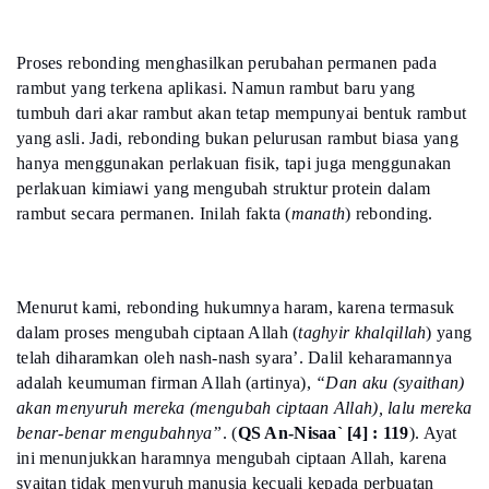
Proses rebonding menghasilkan perubahan permanen pada
rambut yang terkena aplikasi. Namun rambut baru yang
tumbuh dari akar rambut akan tetap mempunyai bentuk rambut
yang asli. Jadi, rebonding bukan pelurusan rambut biasa yang
hanya menggunakan perlakuan fisik, tapi juga menggunakan
perlakuan kimiawi yang mengubah struktur protein dalam
rambut secara permanen. Inilah fakta (
manath
) rebonding.
Menurut kami, rebonding hukumnya haram, karena termasuk
dalam proses mengubah ciptaan Allah (
taghyir khalqillah
) yang
telah diharamkan oleh nash-nash syara’. Dalil keharamannya
adalah keumuman firman Allah (artinya),
“Dan aku (syaithan)
akan menyuruh mereka (mengubah ciptaan Allah), lalu mereka
benar-benar mengubahnya”
. (
QS An-Nisaa` [4] : 119
). Ayat
ini menunjukkan haramnya mengubah ciptaan Allah, karena
syaitan tidak menyuruh manusia kecuali kepada perbuatan