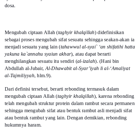
dosa.
Mengubah ciptaan Allah (
taghyir khalqillah
) didefinisikan
sebagai proses mengubah sifat sesuatu sehingga seakan-akan ia
menjadi sesuatu yang lain (
tahawwul al-syai` ‘an shifatihi hatta
yakuna ka`annahu syaiun akhar
), atau dapat berarti
menghilangkan sesuatu itu sendiri (
al-izalah
). (Hani bin
Abdullah al-Jubair,
Al-Dhawabit al-Syar’iyah li al-‘Amaliyat
al-Tajmiliyyah
, hlm.9).
Dari definisi tersebut, berarti rebonding termasuk dalam
mengubah ciptaan Allah (
taghyir khalqillah
), karena rebonding
telah mengubah struktur protein dalam rambut secara permanen
sehingga mengubah sifat atau bentuk rambut asli menjadi sifat
atau bentuk rambut yang lain. Dengan demikian, rebonding
hukumnya haram.