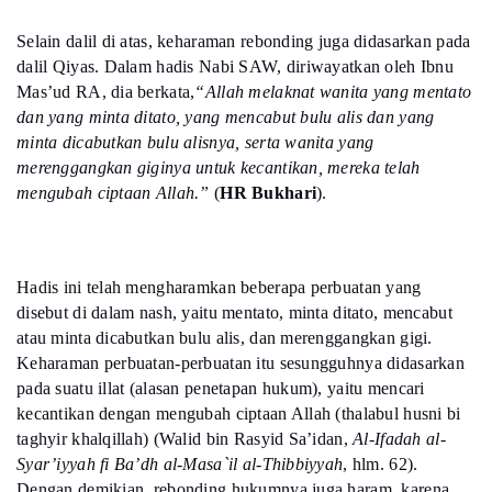
Selain dalil di atas, keharaman rebonding juga didasarkan pada
dalil Qiyas. Dalam hadis Nabi SAW, diriwayatkan oleh Ibnu
Mas’ud RA, dia berkata,
“Allah melaknat wanita yang mentato
dan yang minta ditato, yang mencabut bulu alis dan yang
minta dicabutkan bulu alisnya, serta wanita yang
merenggangkan giginya untuk kecantikan, mereka telah
mengubah ciptaan Allah.”
(
HR Bukhari
).
Hadis ini telah mengharamkan beberapa perbuatan yang
disebut di dalam nash, yaitu mentato, minta ditato, mencabut
atau minta dicabutkan bulu alis, dan merenggangkan gigi.
Keharaman perbuatan-perbuatan itu sesungguhnya didasarkan
pada suatu illat (alasan penetapan hukum), yaitu mencari
kecantikan dengan mengubah ciptaan Allah (thalabul husni bi
taghyir khalqillah) (Walid bin Rasyid Sa’idan,
Al-Ifadah al-
Syar’iyyah fi Ba’dh al-Masa`il al-Thibbiyyah
, hlm. 62).
Dengan demikian, rebonding hukumnya juga haram, karena